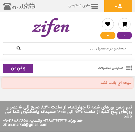
پشتیبانی
منوی دسترسی
88362436 - 021
0
0
زیفِنِ من
دسترسی محصولات
نتيجه اي يافت نشد!
تیم زیفن روزهای شنبه تا چهارشنبه، از ساعت 8:30 صبح الی 5 عصر و
روزهای پنج شنبه از ساعت 9:30 الی 16:00 صمیمانه پاسخگوی شما می
باشد
خط ویژه: 02188362436 واتساپ: 09036883658
zifen.market@gmail.com