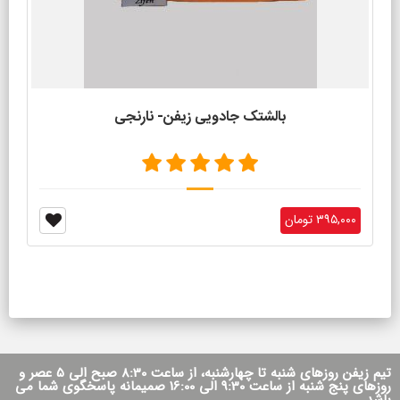
بالشتک جادویی زیفن- نارنجی
۳۹۵,۰۰۰ تومان
تیم زیفن روزهای شنبه تا چهارشنبه، از ساعت 8:30 صبح الی 5 عصر و
روزهای پنج شنبه از ساعت 9:30 الی 16:00 صمیمانه پاسخگوی شما می
باشد