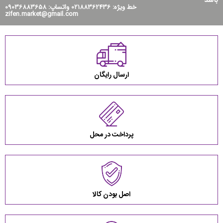
خط ویژه: 02188362436 واتساپ: 09036883658
zifen.market@gmail.com
ارسال رایگان
پرداخت در محل
اصل بودن کالا